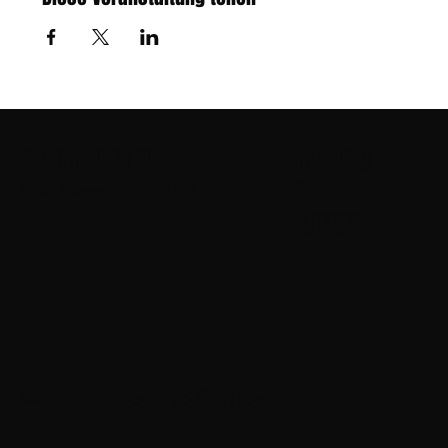
Jeanne Bizarre
MADPOO
L-
magic@jeannebizarre.cloud
AGENCY
© 2026 Empire to Empower