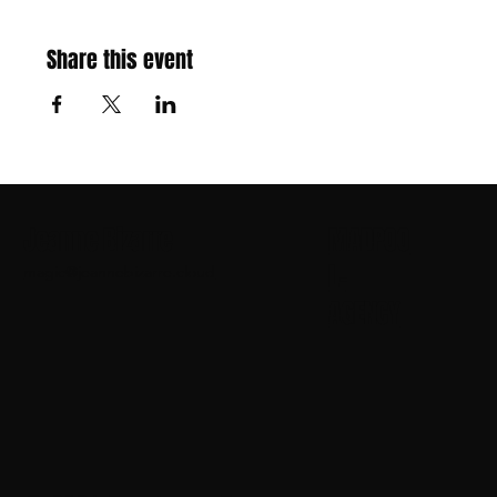
Share this event
Jeanne Bizarre
MADPOO
L-
magic@jeannebizarre.cloud
AGENCY